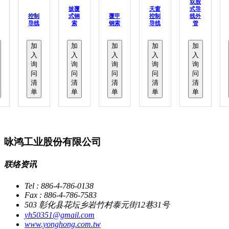
双股
披覆
天窗
式导
控制
式钢
覆甲
控制
线外
导线
索
钢索
导线
管
加
加
加
加
加
入
入
入
入
入
询
询
询
询
询
问
问
问
问
问
清
清
清
清
清
单
单
单
单
单
咏鸿工业股份有限公司
联络资讯
Tel : 886-4-786-0138
Fax : 886-4-786-7583
503 彰化县花坛乡岩竹村泰元街12巷31号
yh50351@gmail.com
www.yonghong.com.tw