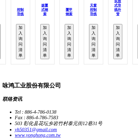
双股
披覆
天窗
式导
控制
式钢
覆甲
控制
线外
导线
索
钢索
导线
管
加
加
加
加
加
入
入
入
入
入
询
询
询
询
询
问
问
问
问
问
清
清
清
清
清
单
单
单
单
单
咏鸿工业股份有限公司
联络资讯
Tel : 886-4-786-0138
Fax : 886-4-786-7583
503 彰化县花坛乡岩竹村泰元街12巷31号
yh50351@gmail.com
www.yonghong.com.tw