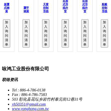
双股
双股
披覆
天窗
式导
式导
船艇
式钢
覆甲
控制
线外
线外
控制
索
钢索
导线
管
管
导线
加
加
加
加
加
加
入
入
入
入
入
入
询
询
询
询
询
询
问
问
问
问
问
问
清
清
清
清
清
清
单
单
单
单
单
单
咏鸿工业股份有限公司
联络资讯
Tel : 886-4-786-0138
Fax : 886-4-786-7583
503 彰化县花坛乡岩竹村泰元街12巷31号
yh50351@gmail.com
www.yonghong.com.tw