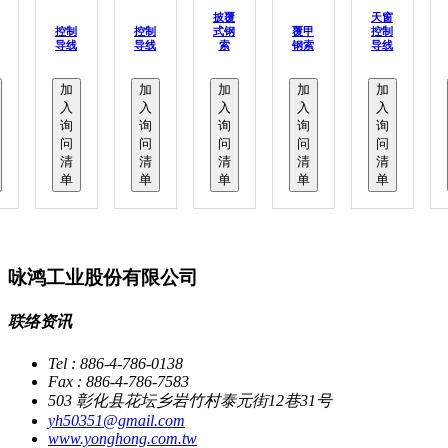
披覆
天窗
控制
控制
式钢
覆甲
控制
导线
导线
索
钢索
导线
加
加
加
加
加
入
入
入
入
入
询
询
询
询
询
问
问
问
问
问
清
清
清
清
清
单
单
单
单
单
咏鸿工业股份有限公司
联络资讯
Tel : 886-4-786-0138
Fax : 886-4-786-7583
503 彰化县花坛乡岩竹村泰元街12巷31号
yh50351@gmail.com
www.yonghong.com.tw