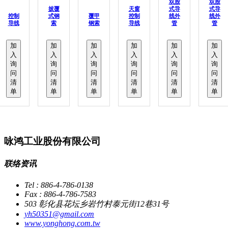
双股
双股
披覆
天窗
式导
式导
控制
式钢
覆甲
控制
线外
线外
导线
索
钢索
导线
管
管
加
加
加
加
加
加
入
入
入
入
入
入
询
询
询
询
询
询
问
问
问
问
问
问
清
清
清
清
清
清
单
单
单
单
单
单
咏鸿工业股份有限公司
联络资讯
Tel : 886-4-786-0138
Fax : 886-4-786-7583
503 彰化县花坛乡岩竹村泰元街12巷31号
yh50351@gmail.com
www.yonghong.com.tw