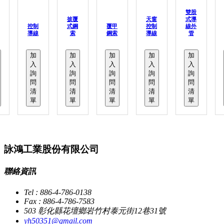
雙股
披覆
天窗
式導
控制
式鋼
覆甲
控制
線外
導線
索
鋼索
導線
管
加
加
加
加
加
入
入
入
入
入
詢
詢
詢
詢
詢
問
問
問
問
問
清
清
清
清
清
單
單
單
單
單
詠鴻工業股份有限公司
聯絡資訊
Tel : 886-4-786-0138
Fax : 886-4-786-7583
503 彰化縣花壇鄉岩竹村泰元街12巷31號
yh50351@gmail.com