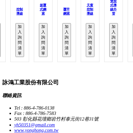
雙股
披覆
天窗
式導
控制
式鋼
覆甲
控制
線外
導線
索
鋼索
導線
管
加
加
加
加
加
入
入
入
入
入
詢
詢
詢
詢
詢
問
問
問
問
問
清
清
清
清
清
單
單
單
單
單
詠鴻工業股份有限公司
聯絡資訊
Tel : 886-4-786-0138
Fax : 886-4-786-7583
503 彰化縣花壇鄉岩竹村泰元街12巷31號
yh50351@gmail.com
www.yonghong.com.tw