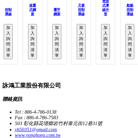
雙股
披覆
天窗
式導
船艇
控制
式鋼
覆甲
控制
線外
控制
導線
索
鋼索
導線
管
導線
加
加
加
加
加
加
入
入
入
入
入
入
詢
詢
詢
詢
詢
詢
問
問
問
問
問
問
清
清
清
清
清
清
單
單
單
單
單
單
詠鴻工業股份有限公司
聯絡資訊
Tel : 886-4-786-0138
Fax : 886-4-786-7583
503 彰化縣花壇鄉岩竹村泰元街12巷31號
yh50351@gmail.com
www.yonghong.com.tw