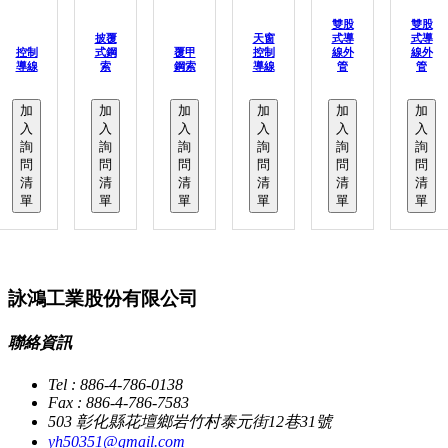
雙股
雙股
披覆
天窗
式導
式導
控制
式鋼
覆甲
控制
線外
線外
導線
索
鋼索
導線
管
管
加
加
加
加
加
加
入
入
入
入
入
入
詢
詢
詢
詢
詢
詢
問
問
問
問
問
問
清
清
清
清
清
清
單
單
單
單
單
單
詠鴻工業股份有限公司
聯絡資訊
Tel : 886-4-786-0138
Fax : 886-4-786-7583
503 彰化縣花壇鄉岩竹村泰元街12巷31號
yh50351@gmail.com