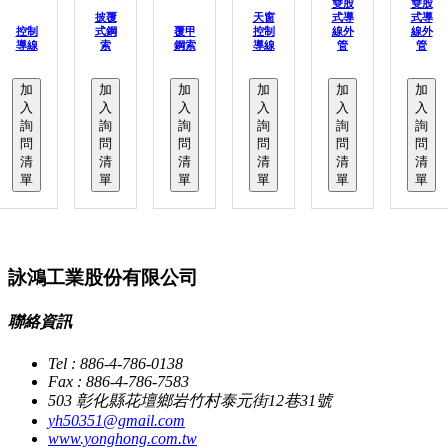
雙股
雙股
披覆
天窗
式導
式導
控制
式鋼
覆甲
控制
線外
線外
導線
索
鋼索
導線
管
管
加
加
加
加
加
加
入
入
入
入
入
入
詢
詢
詢
詢
詢
詢
問
問
問
問
問
問
清
清
清
清
清
清
單
單
單
單
單
單
詠鴻工業股份有限公司
聯絡資訊
Tel : 886-4-786-0138
Fax : 886-4-786-7583
503 彰化縣花壇鄉岩竹村泰元街12巷31號
yh50351@gmail.com
www.yonghong.com.tw