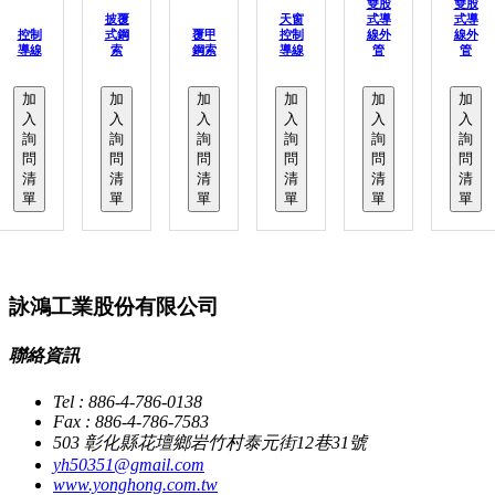
雙股
雙股
披覆
天窗
式導
式導
控制
式鋼
覆甲
控制
線外
線外
導線
索
鋼索
導線
管
管
加
加
加
加
加
加
入
入
入
入
入
入
詢
詢
詢
詢
詢
詢
問
問
問
問
問
問
清
清
清
清
清
清
單
單
單
單
單
單
詠鴻工業股份有限公司
聯絡資訊
Tel : 886-4-786-0138
Fax : 886-4-786-7583
503 彰化縣花壇鄉岩竹村泰元街12巷31號
yh50351@gmail.com
www.yonghong.com.tw