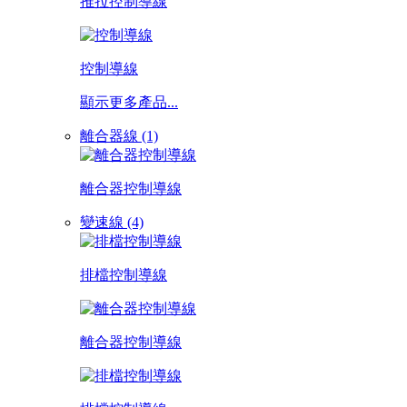
推拉控制導線
控制導線
顯示更多產品...
離合器線 (1)
離合器控制導線
變速線 (4)
排檔控制導線
離合器控制導線