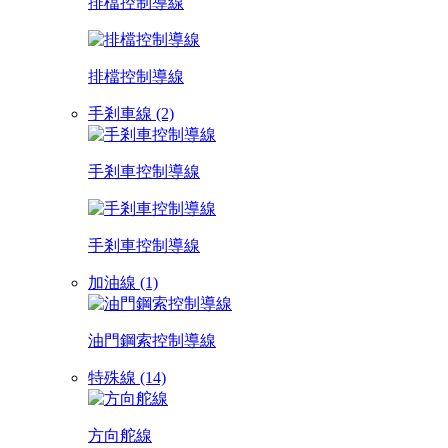
排檔控制導線
排檔控制導線
手剎車線 (2)
手剎車控制導線
手剎車控制導線
加油線 (1)
油門鋼索控制導線
特殊線 (14)
方向舵線