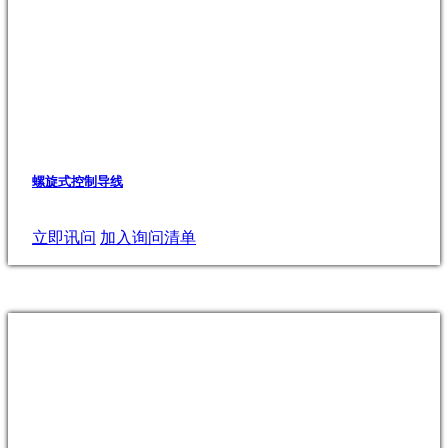
螺旋式控制导线
立即讯问
加入询问清单