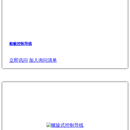
船艇控制导线
立即讯问
加入询问清单