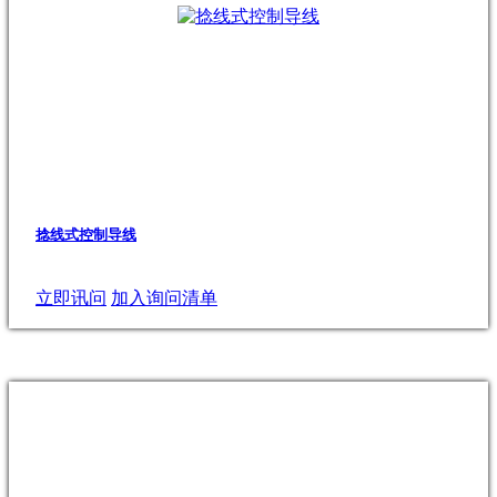
捻线式控制导线
立即讯问
加入询问清单