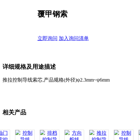
覆甲钢索
立即询问
加入询问清单
详细规格及用途描述
推拉控制导线索芯,产品规格(外径)ψ2.3mm~ψ6mm
相关产品