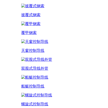
披覆式钢索
覆甲钢索
天窗控制导线
双股式导线外管
船艇控制导线
螺旋式控制导线