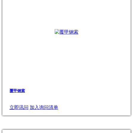
覆甲钢索
立即讯问
加入询问清单