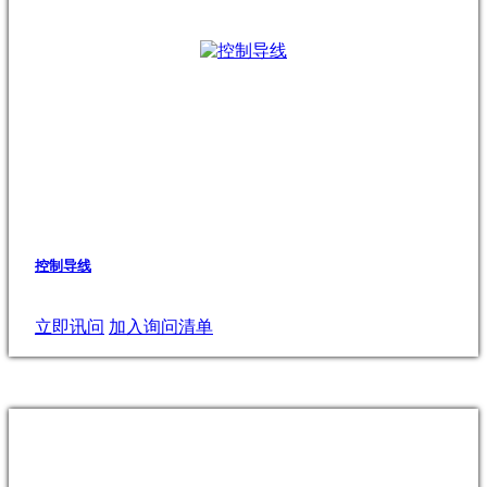
控制导线
立即讯问
加入询问清单