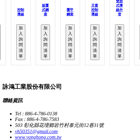
雙股
披覆
天窗
式導
控制
式鋼
覆甲
控制
線外
導線
索
鋼索
導線
管
加
加
加
加
加
入
入
入
入
入
詢
詢
詢
詢
詢
問
問
問
問
問
清
清
清
清
清
單
單
單
單
單
詠鴻工業股份有限公司
聯絡資訊
Tel : 886-4-786-0138
Fax : 886-4-786-7583
503 彰化縣花壇鄉岩竹村泰元街12巷31號
yh50351@gmail.com
www.yonghong.com.tw