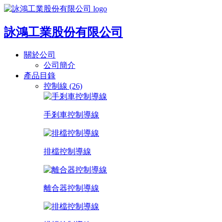
詠鴻工業股份有限公司
關於公司
公司簡介
產品目錄
控制線 (26)
手剎車控制導線
排檔控制導線
離合器控制導線