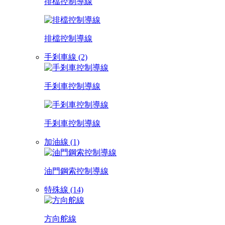
排檔控制導線
排檔控制導線
手剎車線 (2)
手剎車控制導線
手剎車控制導線
加油線 (1)
油門鋼索控制導線
特殊線 (14)
方向舵線