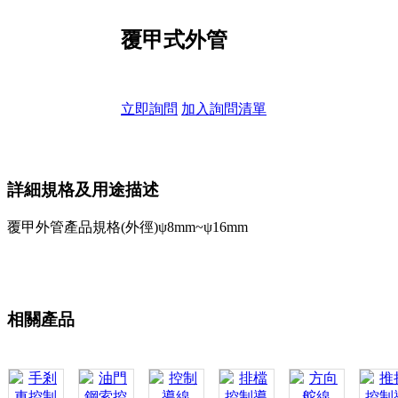
覆甲式外管
立即詢問
加入詢問清單
詳細規格及用途描述
覆甲外管產品規格(外徑)ψ8mm~ψ16mm
相關產品