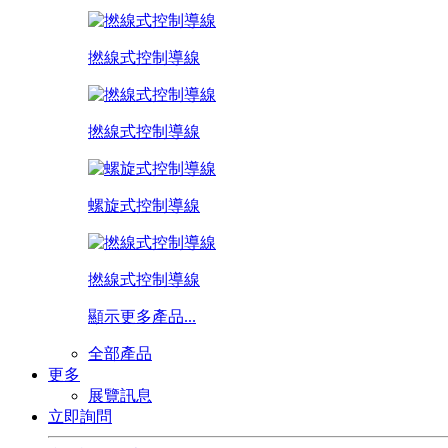
撚線式控制導線
撚線式控制導線
螺旋式控制導線
撚線式控制導線
顯示更多產品...
全部產品
更多
展覽訊息
立即詢問