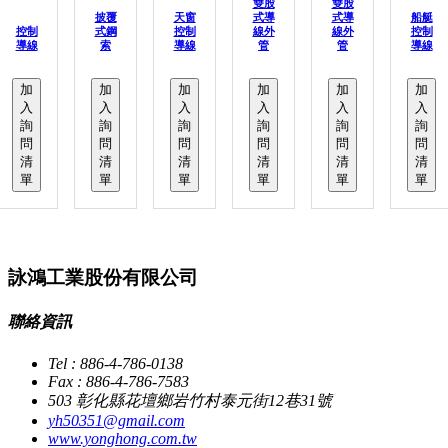
雙股
雙股
披覆
天窗
式導
式導
船艇
控制
式鋼
控制
線外
線外
控制
導線
索
導線
管
管
導線
加
加
加
加
加
加
入
入
入
入
入
入
詢
詢
詢
詢
詢
詢
問
問
問
問
問
問
清
清
清
清
清
清
單
單
單
單
單
單
詠鴻工業股份有限公司
聯絡資訊
Tel : 886-4-786-0138
Fax : 886-4-786-7583
503 彰化縣花壇鄉岩竹村泰元街12巷31號
yh50351@gmail.com
www.yonghong.com.tw