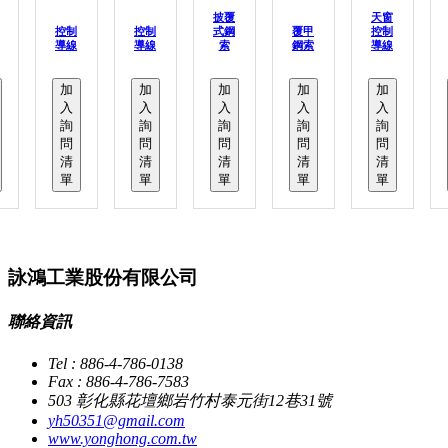
披覆
天窗
控制
控制
式鋼
覆甲
控制
導線
導線
索
鋼索
導線
加
加
加
加
加
入
入
入
入
入
詢
詢
詢
詢
詢
問
問
問
問
問
清
清
清
清
清
單
單
單
單
單
詠鴻工業股份有限公司
聯絡資訊
Tel : 886-4-786-0138
Fax : 886-4-786-7583
503 彰化縣花壇鄉岩竹村泰元街12巷31號
yh50351@gmail.com
www.yonghong.com.tw